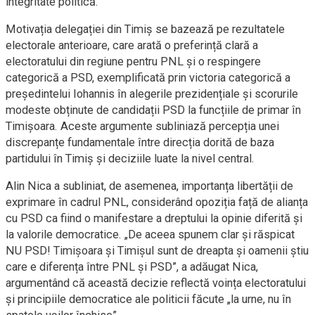
integritate politică.
Motivația delegației din Timiș se bazează pe rezultatele
electorale anterioare, care arată o preferință clară a
electoratului din regiune pentru PNL și o respingere
categorică a PSD, exemplificată prin victoria categorică a
președintelui Iohannis în alegerile prezidențiale și scorurile
modeste obținute de candidații PSD la funcțiile de primar în
Timișoara. Aceste argumente subliniază percepția unei
discrepanțe fundamentale între direcția dorită de baza
partidului în Timiș și deciziile luate la nivel central.
Alin Nica a subliniat, de asemenea, importanța libertății de
exprimare în cadrul PNL, considerând opoziția față de alianța
cu PSD ca fiind o manifestare a dreptului la opinie diferită și
la valorile democratice. „De aceea spunem clar și răspicat
NU PSD! Timișoara și Timișul sunt de dreapta și oamenii știu
care e diferența între PNL și PSD”, a adăugat Nica,
argumentând că această decizie reflectă voința electoratului
și principiile democratice ale politicii făcute „la urne, nu în