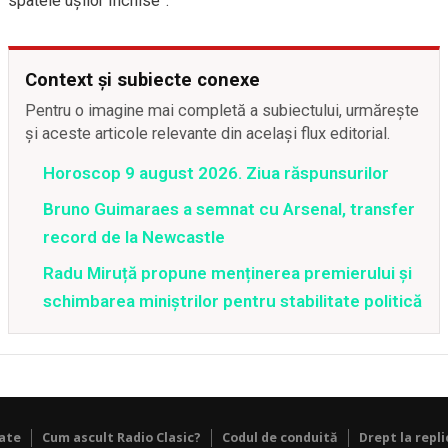
spatele ușilor închise”.
Context și subiecte conexe
Pentru o imagine mai completă a subiectului, urmărește
și aceste articole relevante din același flux editorial.
Horoscop 9 august 2026. Ziua răspunsurilor
Bruno Guimaraes a semnat cu Arsenal, transfer
record de la Newcastle
Radu Miruță propune menținerea premierului și
schimbarea miniștrilor pentru stabilitate politică
tate
Cum ascult Radio Clasic?
Codul de conduită
Drept la repli