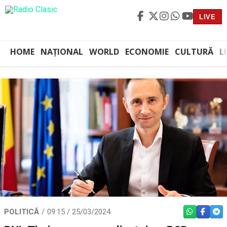
LIVE
HOME
NAȚIONAL
WORLD
ECONOMIE
CULTURĂ
L
POLITICĂ
09:15 / 25/03/2024
WHATSAPP
FACEBO
TEL