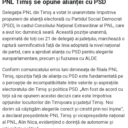
PNL Timiș se opune alianței cu PSD
Delegația PNL din Timiș a votat în unanimitate împotriva
propunerii de alianță electorală cu Partidul Social Democrat
(PSD), în cadrul Consiliului Național Extraordinar al PNL, care
a avut loc duminică seară. Această poziție unanimă,
exprimată de toți cei 21 de delegați ai județului, marchează o
ruptură semnificativă față de linia adoptată la nivel național
de partid, care a aprobat alianța cu PSD pentru alegerile
europarlamentare, precum și fuziunea cu ALDE.
Conform comunicatului emis luni dimineața de filiala PNL
Timiș, opoziția față de alianța cu PSD este fundamentată pe
o percepție de incompatibilitate între valorile și aspirațiile
electoratului din Timiș și politica PSD. „Am fost de acord cu
toții să ne opunem acestei decizii care este împotriva
opțiunilor locuitorilor din Timișoara și județul Timiș. Noi
dorim să câștigăm alegerile corect și cinstit prin noi înșine”,
a declarat președintele PNL Timiș și vicepreședinte național
al PNL, Alin Nica, evidențiind o dorință de autonomie și