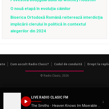
O nouă etapă în evoluția câinilor
Biserica Ortodoxă Română reiterează interdicția
implicării clerului în politică în contextul
alegerilor din 2024
tate
Cum ascult Radio Clasic?
Codul de conduită
Drept la repli
© Radio Clasic, 2026
LIVE RADIO CLASIC FM
↓
The Smiths - Heaven Knows Im Miserable Now