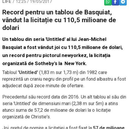
LIFE
12:25 / 19/05/2017
WHATSAPP
FACEBO
TEL
Record pentru un tablou de Basquiat,
vândut la licitație cu 110,5 milioane de
dolari
Un tablou din seria 'Untitled' al lui Jean-Michel
Basquiat a fost vândut joi cu 110,5 milioane de dolari,
un record pentru pictorul newyorkez, la licitația
organizată de Sotheby's la New York.
Tabloul
'Untitled'
(1,83 m sur 1,73 m) din 1982 care
reprezintă un craniu negru din profil pe un fond albastru a fost
adjudecat după zece minute de ofertare.
Precedentul său record data din 2016. Un alt tablou al său din
seria 'Untitled' de dimensiuni mari (2,38 m sur 5m) a atins
atunci suma de 57,2 de milioane de dolari la o licitație
organizată de Christie's.
Joi, prețul de pornire a licitației a fost fixat la
57 de milioane