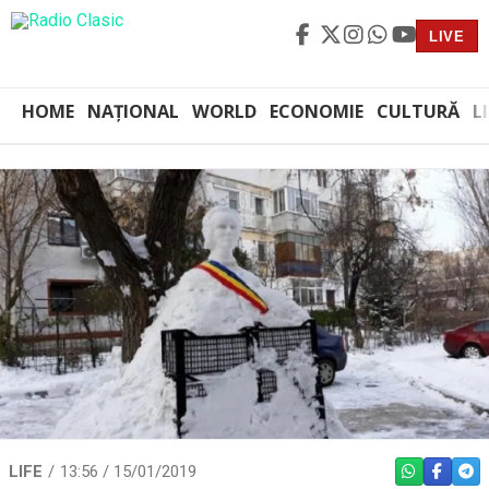
LIVE
HOME
NAȚIONAL
WORLD
ECONOMIE
CULTURĂ
L
LIFE
13:56 / 15/01/2019
WHATSAPP
FACEBO
TEL