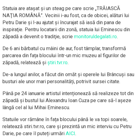
Statuia are ataşat şi un steag pe care scrie „TRĂIASCĂ
NAŢIA ROMÂNĂ”. Vecinii i-au fost, ca de obicei, alături lui
Petru Darie şi l-au ajutat şi încurajat să iasă din pana de
inspiraţie. Pentru locatarii din zonă, statuia lui Eminescu din
zăpadă a devenit o tradiţie, scrie
monitoruldegalati.ro
.
De 6 ani bărbatul cu mâini de aur, fost tâmplar, transformă
parcarea din fața blocului într-un mic muzeu al figurilor de
zăpadă, relatează și
știri.tvr.ro
.
De-a lungul anilor, a făcut din omăt și operele lui Brâncuși sau
busturi ale unor mari personalități, potrivit sursei citate.
Până pe 24 ianuarie artistul intenționează să realizeze tot din
zăpadă și bustul lui Alexandru Ioan Cuza pe care să-l așeze
lângă cel al lui Mihai Eminescu.
Statuile vor rămâne în fața blocului până le va topi soarele,
relatează stiri.tvr.ro, care și prezintă un mic interviu cu Petru
Darie, pe care îl puteți urmări
AICI
.