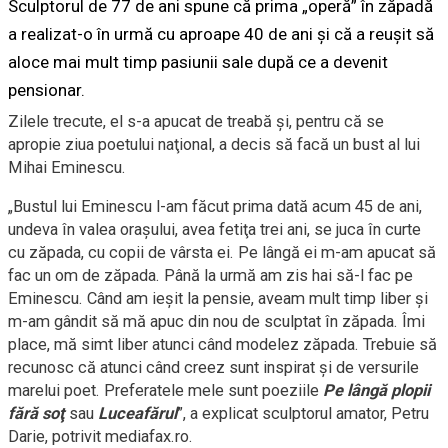
Sculptorul de 77 de ani spune că prima „operă” în zăpadă
a realizat-o în urmă cu aproape 40 de ani şi că a reuşit să
aloce mai mult timp pasiunii sale după ce a devenit
pensionar.
Zilele trecute, el s-a apucat de treabă şi, pentru că se
apropie ziua poetului naţional, a decis să facă un bust al lui
Mihai Eminescu.
„Bustul lui Eminescu l-am făcut prima dată acum 45 de ani,
undeva în valea oraşului, avea fetiţa trei ani, se juca în curte
cu zăpada, cu copii de vârsta ei. Pe lângă ei m-am apucat să
fac un om de zăpada. Până la urmă am zis hai să-l fac pe
Eminescu. Când am ieşit la pensie, aveam mult timp liber şi
m-am gândit să mă apuc din nou de sculptat în zăpada. Îmi
place, mă simt liber atunci când modelez zăpada. Trebuie să
recunosc că atunci când creez sunt inspirat şi de versurile
marelui poet. Preferatele mele sunt poeziile
Pe lângă plopii
fără soţ
sau
Luceafărul
”, a explicat sculptorul amator, Petru
Darie, potrivit mediafax.ro.