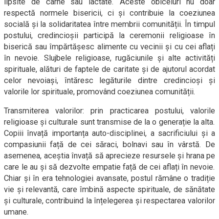
lipsite de carne sau lactate. Aceste obiceiuri nu doar
respectă normele bisericii, ci și contribuie la coeziunea
socială și la solidaritatea între membrii comunității. În timpul
postului, credincioșii participă la ceremonii religioase în
biserică sau împărtășesc alimente cu vecinii și cu cei aflați
în nevoie. Slujbele religioase, rugăciunile și alte activități
spirituale, alături de faptele de caritate și de ajutorul acordat
celor nevoiași, întăresc legăturile dintre credincioși și
valorile lor spirituale, promovând coeziunea comunității.
Transmiterea valorilor: prin practicarea postului, valorile
religioase și culturale sunt transmise de la o generație la alta.
Copiii învață importanța auto-disciplinei, a sacrificiului și a
compasiunii față de cei săraci, bolnavi sau în vârstă. De
asemenea, aceștia învață să aprecieze resursele și hrana pe
care le au și să dezvolte empatie față de cei aflați în nevoie.
Chiar și în era tehnologiei avansate, postul rămâne o tradiție
vie și relevantă, care îmbină aspecte spirituale, de sănătate
și culturale, contribuind la înțelegerea și respectarea valorilor
umane.