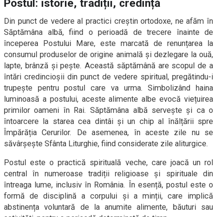
Postul: istorie, tradiții, credință
Din punct de vedere al practici creștin ortodoxe, ne afăm în
Săptămâna albă, fiind o perioadă de trecere înainte de
începerea Postului Mare, este marcată de renunțarea la
consumul produselor de origine animală și dezlegare la ouă,
lapte, brânză și pește. Această săptămână are scopul de a
întări credincioșii din punct de vedere spiritual, pregătindu-i
trupește pentru postul care va urma. Simbolizând haina
luminoasă a postului, aceste alimente albe evocă viețuirea
primilor oameni în Rai. Săptămâna albă servește și ca o
întoarcere la starea cea dintâi și un chip al înălțării spre
Împărăția Cerurilor. De asemenea, în aceste zile nu se
săvârșește Sfânta Liturghie, fiind considerate zile aliturgice.
Postul este o practică spirituală veche, care joacă un rol
central în numeroase tradiții religioase și spirituale din
întreaga lume, inclusiv în România. În esență, postul este o
formă de disciplină a corpului și a minții, care implică
abstinența voluntară de la anumite alimente, băuturi sau