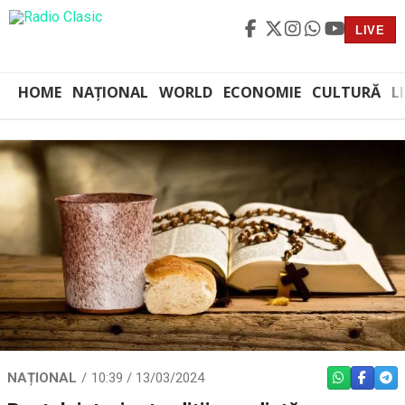
LIVE
HOME
NAȚIONAL
WORLD
ECONOMIE
CULTURĂ
L
NAȚIONAL
10:39 / 13/03/2024
WHATSAPP
FACEBO
TEL