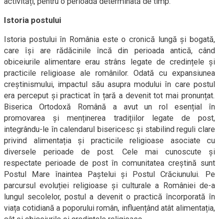
activități, pentru o perioadă determinată de timp.
Istoria postului
Istoria postului în România este o cronică lungă și bogată,
care își are rădăcinile încă din perioada antică, când
obiceiurile alimentare erau strâns legate de credințele și
practicile religioase ale românilor. Odată cu expansiunea
creștinismului, impactul său asupra modului în care postul
era perceput și practicat în țară a devenit tot mai pronunțat.
Biserica Ortodoxă Română a avut un rol esențial în
promovarea și menținerea tradițiilor legate de post,
integrându-le în calendarul bisericesc și stabilind reguli clare
privind alimentația și practicile religioase asociate cu
diversele perioade de post. Cele mai cunoscute și
respectate perioade de post în comunitatea creștină sunt
Postul Mare înaintea Paștelui și Postul Crăciunului. Pe
parcursul evoluției religioase și culturale a României de-a
lungul secolelor, postul a devenit o practică încorporată în
viața cotidiană a poporului român, influențând atât alimentația,