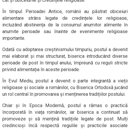
cât și obiceiurile și credințele religioase.
În timpul Perioadei Antice, românii au păstrat obiceiuri
alimentare strâns legate de credințele lor religioase,
incluzând abstinența de la consumul anumitor alimente în
anumite perioade sau înainte de evenimente religioase
importante.
Odată cu adoptarea creștinismului timpuriu, postul a devenit
mai elaborat și mai structurat, biserica introducând diverse
perioade de post în timpul anului, împreună cu reguli stricte
privind alimentația în aceste perioade.
În Evul Mediu, postul a devenit o parte integrantă a vieții
religioase și sociale a românilor, cu Biserica Ortodoxă jucând
un rol central în promovarea și menținerea tradițiilor postului.
Chiar și în Epoca Modernă, postul a rămas o practică
încorporată în viața românilor, iar biserica a continuat să
promoveze și să mențină tradițiile legate de post. Mulți
credincioși încă respectă regulile și practicile asociate