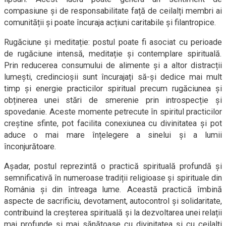
compasiune și de responsabilitate față de ceilalți membri ai
comunității și poate încuraja acțiuni caritabile și filantropice.
Rugăciune și meditație: postul poate fi asociat cu perioade
de rugăciune intensă, meditație și contemplare spirituală.
Prin reducerea consumului de alimente și a altor distracții
lumești, credincioșii sunt încurajați să-și dedice mai mult
timp și energie practicilor spiritual precum rugăciunea și
obținerea unei stări de smerenie prin introspecție și
spovedanie. Aceste momente petrecute în spiritul practicilor
creștine sfinte, pot facilita conexiunea cu divinitatea și pot
aduce o mai mare înțelegere a sinelui și a lumii
înconjurătoare.
Așadar, postul reprezintă o practică spirituală profundă și
semnificativă în numeroase tradiții religioase și spirituale din
România și din întreaga lume. Această practică îmbină
aspecte de sacrificiu, devotament, autocontrol și solidaritate,
contribuind la creșterea spirituală și la dezvoltarea unei relații
mai profunde și mai sănătoase cu divinitatea și cu ceilalți