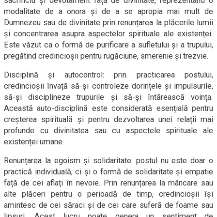
sacrificiu și devotament față de divinitate, reprezentând o
modalitate de a onora și de a se apropia mai mult de
Dumnezeu sau de divinitate prin renunțarea la plăcerile lumii
și concentrarea asupra aspectelor spirituale ale existenței.
Este văzut ca o formă de purificare a sufletului și a trupului,
pregătind credincioșii pentru rugăciune, smerenie și trezvie.
Disciplină și autocontrol: prin practicarea postului,
credincioșii învață să-și controleze dorințele și impulsurile,
să-și disciplineze trupurile și să-și întărească voința.
Această auto-disciplină este considerată esențială pentru
creșterea spirituală și pentru dezvoltarea unei relații mai
profunde cu divinitatea sau cu aspectele spirituale ale
existenței umane.
Renunțarea la egoism și solidaritate: postul nu este doar o
practică individuală, ci și o formă de solidaritate și empatie
față de cei aflați în nevoie. Prin renunțarea la mâncare sau
alte plăceri pentru o perioadă de timp, credincioșii își
amintesc de cei săraci și de cei care suferă de foame sau
lipsuri. Acest lucru poate genera un sentiment de