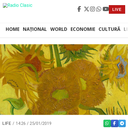
LIVE
HOME
NAȚIONAL
WORLD
ECONOMIE
CULTURĂ
L
LIFE
14:26 / 25/01/2019
WHATSAPP
FACEBO
TEL