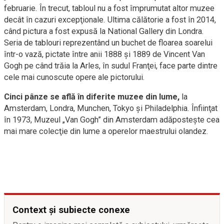
februarie. În trecut, tabloul nu a fost împrumutat altor muzee
decât în cazuri excepţionale. Ultima călătorie a fost în 2014,
când pictura a fost expusă la National Gallery din Londra.
Seria de tablouri reprezentând un buchet de floarea soarelui
într-o vază, pictate între anii 1888 şi 1889 de Vincent Van
Gogh pe când trăia la Arles, în sudul Franţei, face parte dintre
cele mai cunoscute opere ale pictorului.
Cinci pânze se află în diferite muzee din lume,
la
Amsterdam, Londra, Munchen, Tokyo şi Philadelphia. Înfiinţat
în 1973, Muzeul „Van Gogh” din Amsterdam adăposteşte cea
mai mare colecţie din lume a operelor maestrului olandez.
Context și subiecte conexe