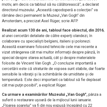
motiv, am decis ca tabloul să nu călătorească”, a declarat
directorul muzeului. „Această capodoperă a colecţiei” va
rămâne deci permanent la Muzeul „Van Gogh” din
Amsterdam, a precizat Axel Rüger, scrie AFP.
Realizat acum 130 de ani, tabloul face obiectul, din 2016
,
al unei cercetări detaliate de către experţi olandezi, în
colaborare cu specialişti belgieni, italieni şi polonezi.
Această examinare folosind tehnicile cele mai recente a
vizat strângerea cât mai multor informaţii despre pânză, în
special despre starea actuală, cât şi despre materialele
folosite de Vincent Van Gogh. „O concluzie importantă a
cercetării este că straturile de vopsea sunt stabile, dar foarte
sensibile la vibraţii şi la schimbările de umiditate şi de
temperatură. Este deci important ca tabloul să fie deplasat
cât mai puţin posibil”, a explicat Rüger.
Ca urmare a examinărilor Muzeului „Van Gogh”,
pânza a
suferit o restaurare uşoară de la mijlocul lunii ianuarie.
„Floarea soarelui” va fi din nou expusă începând cu 22