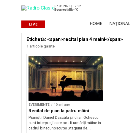
07.08.2026 | 12:22
Bucuresti
--°C
HOME
NAȚIONAL
Etichetă: <span>recital pian 4 maini</span>
1 articole gasite
EVENIMENTE
10 ani ago
Recital de pian la patru mâini
Pianiştii Daniel Dascălu şi Iulian Ochescu
sunt interpreţii care pot fi urmăriţi mâine în
cadrul binecunoscutei Stagiuni de...