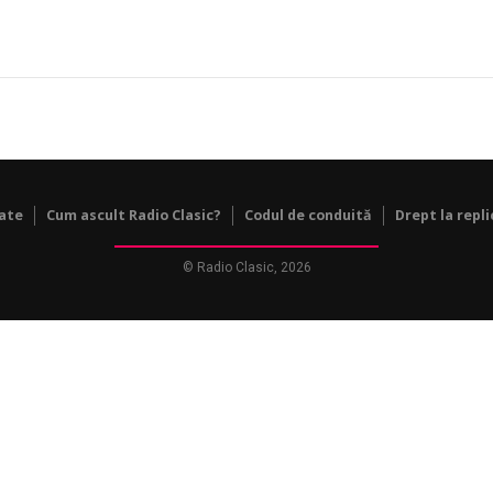
tate
Cum ascult Radio Clasic?
Codul de conduită
Drept la repli
© Radio Clasic, 2026