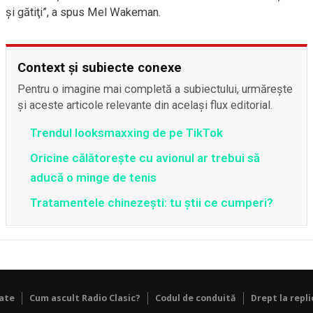
şi gătiţi”, a spus Mel Wakeman.
Context și subiecte conexe
Pentru o imagine mai completă a subiectului, urmărește
și aceste articole relevante din același flux editorial.
Trendul looksmaxxing de pe TikTok
Oricine călătorește cu avionul ar trebui să
aducă o minge de tenis
Tratamentele chinezești: tu știi ce cumperi?
tate
Cum ascult Radio Clasic?
Codul de conduită
Drept la repli