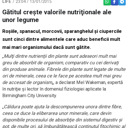
LIFE
23:04 / 13/01/2015
WHATSAPP
FACEBO
TEL
Gătitul crește valorile nutriţionale ale
unor legume
Roşiile, spanacul, morcovii, sparanghelul şi ciupercile
sunt cinci dintre alimentele care aduc beneficii mult
mai mari organismului dacă sunt gătite.
„
Mulţi dintre nutrienţii din plante sunt adeseori mult mai
greu de absorbit de organism, comparativ cu cei derivaţi
din produse animale. Fibrele din plante sunt legate de multe
ori de minerale, ceea ce le face pe acestea mult mai greu
de accesat de organism
„, a declarat Mel Wakeman, expertă
în nutriţie şi lector în domeniul fiziologiei aplicate la
Birmingham City University.
„
Căldura poate ajuta la descompunerea unora dintre fibre,
ceea ce duce la eliberarea unor minerale, care devin
disponibile procesului de absorbţie din sistemul digestiv şi
pot, de multe ori, să îmbunătăţească conţinutul fitochimic al