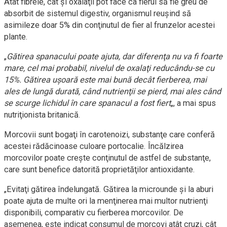
Atât fibrele, cât şi oxalaţii pot face ca fierul să fie greu de
absorbit de sistemul digestiv, organismul reuşind să
asimileze doar 5% din conţinutul de fier al frunzelor acestei
plante.
„
Gătirea spanacului poate ajuta, dar diferenţa nu va fi foarte
mare, cel mai probabil, nivelul de oxalaţi reducându-se cu
15%. Gătirea uşoară este mai bună decât fierberea, mai
ales de lungă durată, când nutrienţii se pierd, mai ales când
se scurge lichidul în care spanacul a fost fiert
„, a mai spus
nutriţionista britanică.
Morcovii sunt bogaţi în carotenoizi, substanţe care conferă
acestei rădăcinoase culoare portocalie. Încălzirea
morcovilor poate creşte conţinutul de astfel de substanţe,
care sunt benefice datorită proprietăţilor antioxidante.
„Evitaţi gătirea îndelungată. Gătirea la microunde şi la aburi
poate ajuta de multe ori la menţinerea mai multor nutrienţi
disponibili, comparativ cu fierberea morcovilor. De
asemenea, este indicat consumul de morcovi atât cruzi, cât