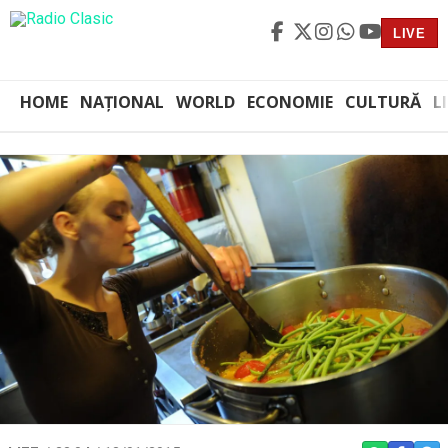
LIVE
HOME
NAȚIONAL
WORLD
ECONOMIE
CULTURĂ
L