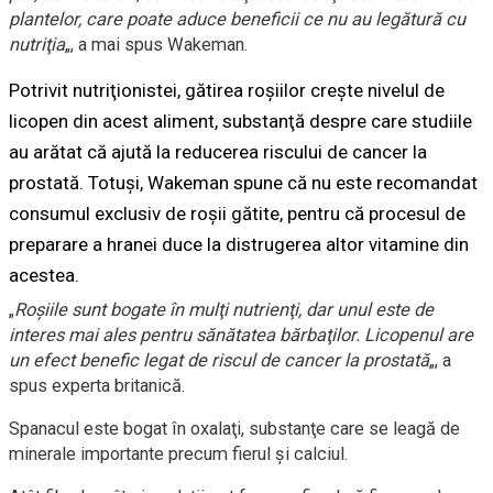
plantelor, care poate aduce beneficii ce nu au legătură cu
nutriţia
„, a mai spus Wakeman.
Potrivit nutriţionistei, gătirea roşiilor creşte nivelul de
licopen din acest aliment, substanţă despre care studiile
au arătat că ajută la reducerea riscului de cancer la
prostată. Totuşi, Wakeman spune că nu este recomandat
consumul exclusiv de roşii gătite, pentru că procesul de
preparare a hranei duce la distrugerea altor vitamine din
acestea.
„
Roşiile sunt bogate în mulţi nutrienţi, dar unul este de
interes mai ales pentru sănătatea bărbaţilor. Licopenul are
un efect benefic legat de riscul de cancer la prostată
„, a
spus experta britanică.
Spanacul este bogat în oxalaţi, substanţe care se leagă de
minerale importante precum fierul şi calciul.