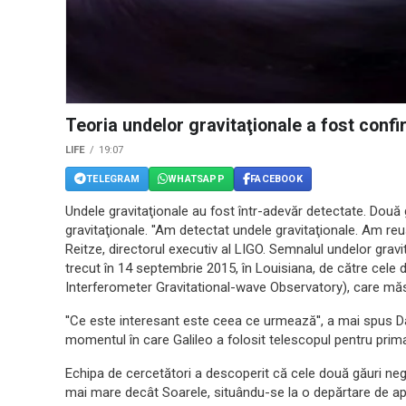
Teoria undelor gravitaţionale a fost conf
LIFE
19:07
TELEGRAM
WHATSAPP
FACEBOOK
Undele gravitaţionale au fost într-adevăr detectate. Două
gravitaţionale. ''Am detectat undele gravitaţionale. Am reuş
Reitze, directorul executiv al LIGO. Semnalul undelor grav
trecut în 14 septembrie 2015, în Louisiana, de către cele
Interferometer Gravitational-wave Observatory), care măso
''Ce este interesant este ceea ce urmează'', a mai spus
momentul în care Galileo a folosit telescopul pentru prim
Echipa de cercetători a descoperit că cele două găuri neg
mai mare decât Soarele, situându-se la o depărtare de ap