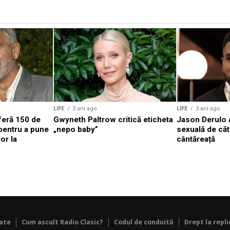
LIFE
3 ani ago
LIFE
3 ani ago
eră 150 de
Gwyneth Paltrow critică eticheta
Jason Derulo 
 pentru a pune
„nepo baby”
sexuală de căt
or la
cântăreață
tate
Cum ascult Radio Clasic?
Codul de conduită
Drept la repli