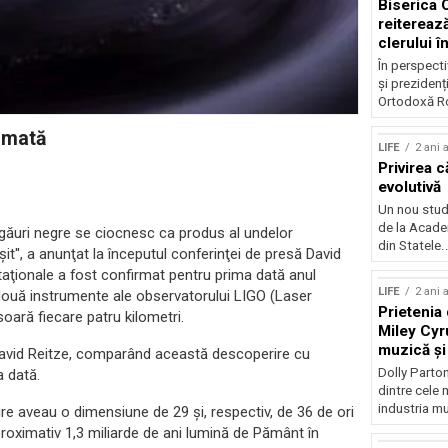
Biserica
reiterează
clerului î
alegerilo
În perspecti
și prezidenț
Ortodoxă Ro
irmată
LIFE
2 ani 
Privirea c
evolutivă
Un nou studi
de la Acade
 găuri negre se ciocnesc ca produs al undelor
din Statele..
it'', a anunţat la începutul conferinţei de presă David
itaţionale a fost confirmat pentru prima dată anul
LIFE
2 ani 
 două instrumente ale observatorului LIGO (Laser
Prietenia 
ară fiecare patru kilometri.
Miley Cyr
muzică și
 David Reitze, comparând această descoperire cu
mâncare
Dolly Parton
a dată.
dintre cele m
industria mu
re aveau o dimensiune de 29 şi, respectiv, de 36 de ori
roximativ 1,3 miliarde de ani lumină de Pământ în