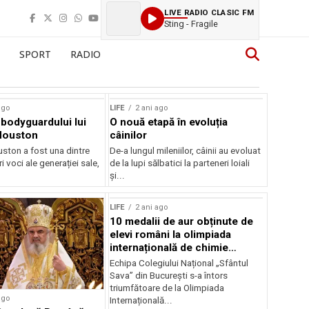
LIVE RADIO CLASIC FM
Sting - Fragile
SPORT
RADIO
ago
LIFE
2 ani ago
bodyguardului lui
O nouă etapă în evoluția
Houston
câinilor
ston a fost una dintre
De-a lungul mileniilor, câinii au evoluat
i voci ale generației sale,
de la lupi sălbatici la parteneri loiali
și...
LIFE
2 ani ago
10 medalii de aur obținute de
elevi români la olimpiada
internațională de chimie
aplicată 2024
Echipa Colegiului Național „Sfântul
Sava” din București s-a întors
triumfătoare de la Olimpiada
ago
Internațională...