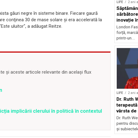
LIFE
2 ani 
Săptămân
ista găuri negre în sisteme binare. Fiecare gaură
sărbătore
are conţinea 30 de mase solare şi era accelerată la
inovație î
sustenabi
"Este uluitor", a adăugat Reitze.
London Fash
forță, marcâ
printr-un...
 și aceste articole relevante din același flux
n
LIFE
2 ani 
Dr. Ruth 
terapeută 
vârsta de
a implicării clerului în politică în contextul
Dr. Ruth We
pentru discu
și subiectele