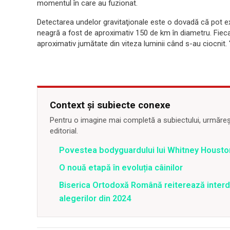
momentul în care au fuzionat.
Detectarea undelor gravitaţionale este o dovadă că pot ex
neagră a fost de aproximativ 150 de km în diametru. Fiec
aproximativ jumătate din viteza luminii când s-au ciocnit. 
Context și subiecte conexe
Pentru o imagine mai completă a subiectului, urmărește
editorial.
Povestea bodyguardului lui Whitney Housto
O nouă etapă în evoluția câinilor
Biserica Ortodoxă Română reiterează interdicți
alegerilor din 2024