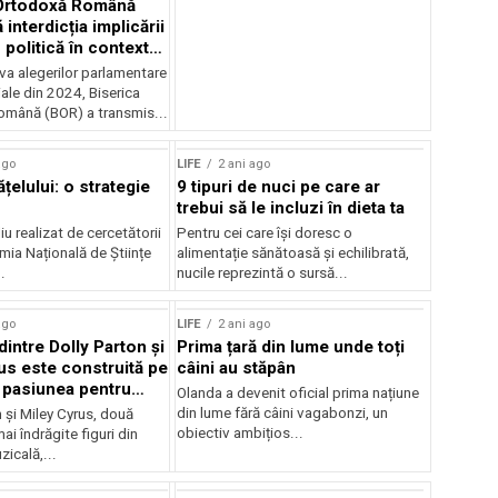
 Ortodoxă Română
 interdicția implicării
n politică în contextul
r din 2024
va alegerilor parlamentare
iale din 2024, Biserica
mână (BOR) a transmis...
ago
LIFE
2 ani ago
ățelului: o strategie
9 tipuri de nuci pe care ar
trebui să le incluzi în dieta ta
u realizat de cercetătorii
Pentru cei care își doresc o
mia Națională de Științe
alimentație sănătoasă și echilibrată,
.
nucile reprezintă o sursă...
ago
LIFE
2 ani ago
dintre Dolly Parton și
Prima țară din lume unde toți
us este construită pe
câini au stăpân
 pasiunea pentru
Olanda a devenit oficial prima națiune
din lume fără câini vagabonzi, un
 și Miley Cyrus, două
obiectiv ambițios...
ai îndrăgite figuri din
zicală,...