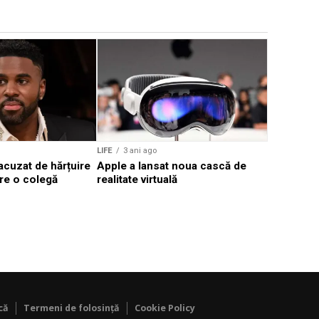
LIFE
5 ani 
Ce se înt
spectacol
LIFE
3 ani ago
acuzat de hărțuire
Apple a lansat noua cască de
re o colegă
realitate virtuală
că
Termeni de folosință
Cookie Policy