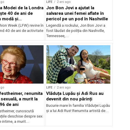
ago
LIFE
2 ani ago
a Modei de la Londra
Jon Bon Jovi a ajutat la
ște 40 de ani de
salvarea unei femei aflate în
n modă și
pericol pe un pod în Nashville
litate
ion Week (LFW) revine în
Legendă a rockului, Jon Bon Jovi a
nd 40 de ani de activitate
fost lăudat de poliția din Nashville,
Tennessee,...
ago
LIFE
2 ani ago
Westheimer, renumita
Vlăduța Lupău și Adi Rus au
sexuală, a murit la
devenit din nou părinți
 96 de ani
Bucurie mare în familia Vlăduței Lupău
și a lui Adi Rus! Renumita artistă de...
stheimer, cunoscută
țiile deschise despre sex
 intime, a murit...