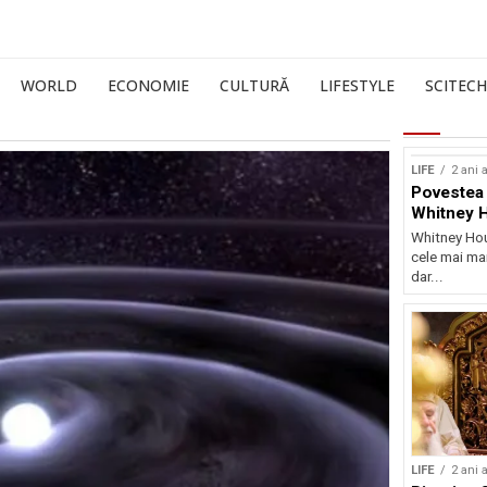
WORLD
ECONOMIE
CULTURĂ
LIFESTYLE
SCITECH
LIFE
2 ani 
Povestea 
Whitney 
Whitney Hou
cele mai mar
dar...
LIFE
2 ani 