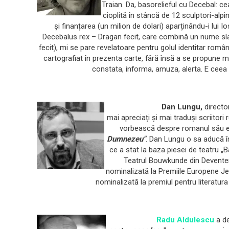
Traian. Da, basorelieful cu Decebal: ce
cioplită în stâncă de 12 sculptori-alpin
și finanțarea (un milion de dolari) aparținându-i lui I
Decebalus rex – Dragan fecit, care combină un nume sla
fecit), mi se pare revelatoare pentru golul identitar româ
cartografiat în prezenta carte, fără însă a se propune m
constata, informa, amuza, alerta. E ceea
Dan Lungu,
director
mai apreciați și mai traduși scriitori
vorbească despre romanul său e
Du
mnezeu"
. Dan Lungu o sa aducă î
ce a stat la baza piesei de teatru „
Teatrul Bouwkunde din Deventer,
nominalizată la Premiile Europene Je
nominalizată la premiul pentru literatur
Radu Aldulescu
a de