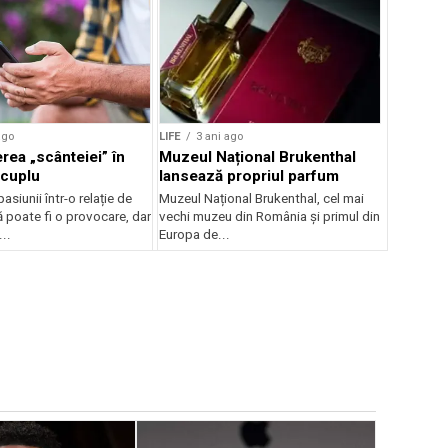
ago
LIFE
3 ani ago
rea „scânteiei” în
Muzeul Național Brukenthal
 cuplu
lansează propriul parfum
asiunii într-o relație de
Muzeul Național Brukenthal, cel mai
 poate fi o provocare, dar
vechi muzeu din România și primul din
...
Europa de...
LIFE
5 ani 