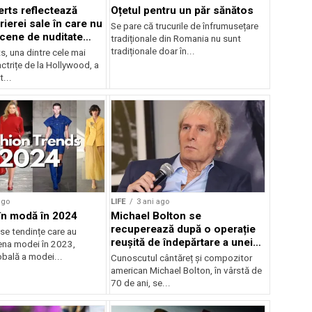
erts reflectează
Oțetul pentru un păr sănătos
ierei sale în care nu
Se pare că trucurile de înfrumusețare
scene de nuditate
tradiționale din Romania nu sunt
tradiționale doar în...
s, una dintre cele mai
ctrițe de la Hollywood, a
t...
ago
LIFE
3 ani ago
în modă în 2024
Michael Bolton se
recuperează după o operație
e tendințe care au
reușită de îndepărtare a unei
na modei în 2023,
tumori cerebrale
obală a modei...
Cunoscutul cântăreț și compozitor
american Michael Bolton, în vârstă de
70 de ani, se...