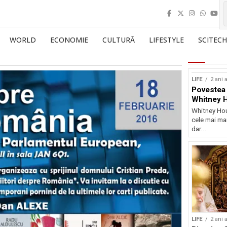
WORLD
ECONOMIE
CULTURĂ
LIFESTYLE
SCITECH
LIFE
2 ani 
Povestea 
Whitney 
Whitney Hou
cele mai mar
dar...
LIFE
2 ani 