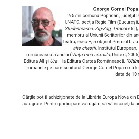
George Cornel Popa
1957 în comuna Popricani, judeţul Iaş
UNATC, secţia Regie Film (Bucureşti, 
Studenţească
,
Zig-Zag
,
Timpul
etc.)
membru al Uniunii Scriitorilor din 
teatru, eseu –, a obţinut Premiul Livi
alte chestii
, Institutul European
românească a anului (
Viaţa mea sexuală
, Unitext, 200
Editura All şi
Ura
– la Editura Cartea Românească.
"Ultim
romanele pe care scriitorul George Cornel Popa o să le 
data de 18 
Căr
ţ
ile pot fi achizi
ţ
ionate de la Librăria Europa Nova din B
autografe. Pentru participare vă rugăm să vă înscrie
ţ
i la