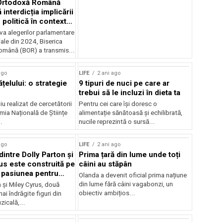
 Ortodoxă Română
 interdicția implicării
n politică în contextul
r din 2024
va alegerilor parlamentare
iale din 2024, Biserica
mână (BOR) a transmis...
ago
LIFE
2 ani ago
ățelului: o strategie
9 tipuri de nuci pe care ar
trebui să le incluzi în dieta ta
u realizat de cercetătorii
Pentru cei care își doresc o
mia Națională de Științe
alimentație sănătoasă și echilibrată,
.
nucile reprezintă o sursă...
ago
LIFE
2 ani ago
dintre Dolly Parton și
Prima țară din lume unde toți
us este construită pe
câini au stăpân
 pasiunea pentru
Olanda a devenit oficial prima națiune
din lume fără câini vagabonzi, un
 și Miley Cyrus, două
obiectiv ambițios...
ai îndrăgite figuri din
zicală,...