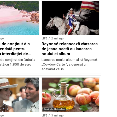
ago
LIFE
2 ani ago
 de conținut din
Beyoncé relansează vânzarea
endată pentru
de jeans odată cu lansarea
 interdicției de
noului ei album
plaja roz din Sardinia
de conținut din Dubai a
Lansarea noului album al lui Beyoncé,
tă cu 1.800 de euro
„Cowboy Carter”, a generat un
adevărat val în...
Sursă foto: Shutterstock
ago
LIFE
3 ani ago