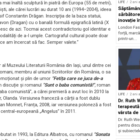
LIFE
2 ani 
a mai înaltă sculptură în piatră din Europa (55 de metri),
Săptămân
iști, ale cărei lucrări au durat 10 ani (1994–2004), ideea
sărbătore
osif Constantin Drăgan. Inscripția de la baza statuii,
inovație î
von (Dragan) cu o banală formulă epigrafică latină (X
sustenabi
London Fash
nesc de azi. Tocmai acest contradictoriu gol identitar e
forță, marcâ
odalități de a-l umple. Cartograful cultural poate doar
printr-un...
 ce am încercat să fac. Semper valete.“
 al Muzeului Literaturii România din Iași, unul dintre cei
 romani, membru al uniunii Scriitorilor din România, o sa
moționat și plin de umor
"Fetița care se juca de-a
n discuție și romanul
"Sunt o baba comunistă!"
,
roman
Baba comunistă”, a cărei premieră a avut loc în 2010 la
LIFE
2 ani 
 Olanda. Versiunea franceză a cărții a fost dublu
Dr. Ruth 
an Monnet, Franța, 2008, iar versiunea poloneză a fost
terapeută 
a central-europeană „Angelus” în 2011.
vârsta de
Dr. Ruth We
pentru discu
și subiectele
butat in 1993, la Editura Albatros, cu romanul
"Sonata