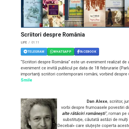
Scriitori despre România
LIFE
01:11
TELEGRAM
WHATSAPP
FACEBOOK
"Scriitori despre România" este un eveniment realizat de
eveniment ce invit
ă
publicul pe data de 18 februrarie (Par
importan
ţ
i scriitori contemporani români, vorbind despre u
Smile
Da
n Alexe
, scriitor, 
vorbi despre frumoasele povestiri d
alte rătăciri românești
",
roman pe ca
substituție, căutată astăzi de mulț
Decebal» care sluțește coperta aceste