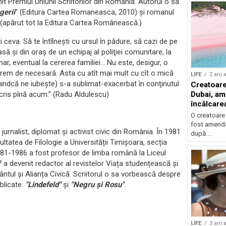
mit Premiul Uniunii Scriitorilor din România. Autorul o sa
gerii
" (Editura Cartea Romaneasca, 2010) și romanul
(apărut tot la Editura Cartea Românească.)
 ceva. Să te întîlneşti cu ursul în pădure, să cazi de pe
asă şi din oraş de un echipaj al poliţiei comunitare, la
unar, eventual la cererea familiei… Nu este, desigur, o
xtrem de necesară. Asta cu atît mai mult cu cît o mică
LIFE
2 ani 
iindcă ne iubeşte) s-a sublimat-exacerbat în conţinutul
Creatoare
ris pînă acum.” (Radu Aldulescu)
Dubai, am
încălcarea
acces pe 
O creatoare 
fost amenda
r, jurnalist, diplomat și activist civic din România.
În 1981
după...
ltatea de Filologie a Universității Timișoara, secția
81-1986 a fost profesor de limba română la Liceul
87 a devenit redactor al revistelor Viața studențească și
ntul și Alianța Civică.
Scriitorul o sa vorbeasc
ă
despre
ublicate:
"Lindefeld"
ș
i
"Negru
ș
i Rosu"
.
LIFE
3 ani 