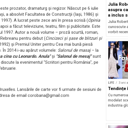
Julia Rob
este prozator, dramaturg şi regizor. Născut pe 6 iulie
asupra car
i, a absolvit Facultatea de Construcţii (Iaşi, 1986) şi
a inclus 
1997). A lucrat peste zece ani în presa scrisă (
Opinia
explicită
Julia Robert
, apoi a făcut televiziune, teatru, film şi publicitate. Este
cunoscute a
anul 1997. Autor a nouă volume – proză scurtă, roman,
vorbit recen
u Rebreanu pentru debut (
Cincizeci şi şase de blitzuri şi
, 1992) şi Premiul Uniter pentru Cea mai bună piesă
5). În 2014 i-au apărut volumele:
Salonul de masaj
– la
a cina cu Leonardo. Anula"
ș
i
"Salonul de mesaj"
sunt
discute la evenimentul "Scriitori pentru România", pe
februarie.
LIFE
3 ani 
Tendințe 
ruxelles. Lansările de carte vor fi urmate de sesiuni de
Cu numeroas
 adresa de email corobana@gmail.com
modelat sce
industria gl