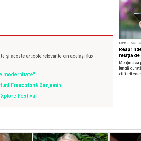
LIFE
3 ani 
Reaprinde
relația de
 și aceste articole relevante din același flux
Menținerea p
lungă durată
cititorii care
de modernitate”
ratură Francofonă Benjamin
Xplore Festival