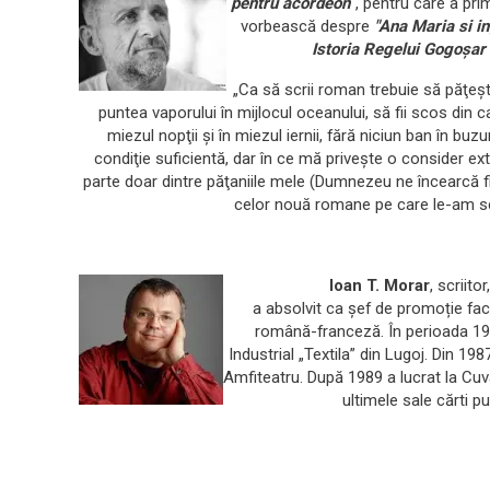
pentru acordeon
", pentru care a pri
vorbească despre
"Ana Maria si in
Istoria Regelui Gogoșar
„Ca să scrii roman trebuie să păţeşti
puntea vaporului în mijlocul oceanului, să fii scos din c
miezul nopţii şi în miezul iernii, fără niciun ban în buz
condiţie suficientă, dar în ce mă priveşte o consider e
parte doar dintre păţaniile mele (Dumnezeu ne încearcă f
celor nouă romane pe care le-am sc
Ioan T. Morar
, scriito
a absolvit ca șef de promoție facu
română-franceză. În perioada 19
Industrial „Textila” din Lugoj. Din 19
Amfiteatru. După 1989 a lucrat la Cuvâ
ultimele sale c
ă
rti p