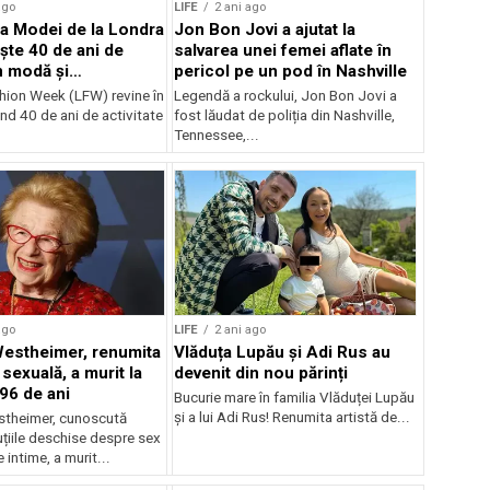
ago
LIFE
2 ani ago
a Modei de la Londra
Jon Bon Jovi a ajutat la
ște 40 de ani de
salvarea unei femei aflate în
n modă și
pericol pe un pod în Nashville
litate
ion Week (LFW) revine în
Legendă a rockului, Jon Bon Jovi a
nd 40 de ani de activitate
fost lăudat de poliția din Nashville,
Tennessee,...
ago
LIFE
2 ani ago
Westheimer, renumita
Vlăduța Lupău și Adi Rus au
sexuală, a murit la
devenit din nou părinți
 96 de ani
Bucurie mare în familia Vlăduței Lupău
și a lui Adi Rus! Renumita artistă de...
stheimer, cunoscută
țiile deschise despre sex
 intime, a murit...