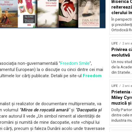
Biserica
reiterează
clerului î
alegerilo
În perspecti
și prezidenț
Ortodoxă Ro
LIFE
2 ani 
Privirea c
evolutivă
Un nou studi
 asocia
ţ
ia non-guvernamental
ă
"
Freedom Smile
",
de la Acade
lamentul European) la o discu
ţ
ie cu cinci dintre cei mai
din Statele..
ltimele lor c
ă
r
ţ
i publicate. Detalii pe site-ul
Freedom
LIFE
2 ani 
Prietenia 
Miley Cyr
muzică și
jurnalist și realizator de documentare multipremiate, va
mâncare
in volumul
"Miros de roşcată amară
"
și
"Dacopatia și
Dolly Parton
dintre cele m
re autorul îl vede „Un simbol nimerit al identității de
industria mu
i români și numită de mine dacopatie, este «chipul lui
i cărți, precum și faleza Dunării acolo unde traversase