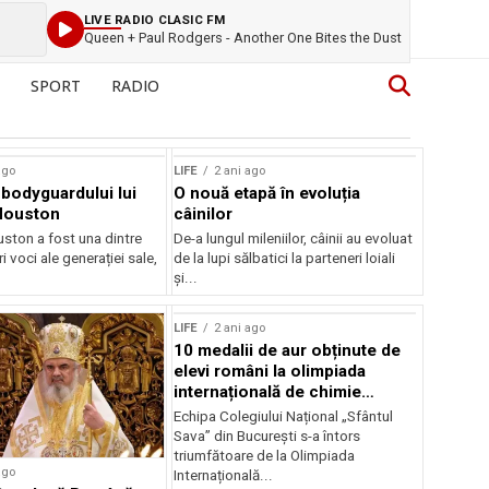
LIVE RADIO CLASIC FM
Queen + Paul Rodgers - Another One Bites the Dust
SPORT
RADIO
ago
LIFE
2 ani ago
bodyguardului lui
O nouă etapă în evoluția
Houston
câinilor
ston a fost una dintre
De-a lungul mileniilor, câinii au evoluat
i voci ale generației sale,
de la lupi sălbatici la parteneri loiali
și...
LIFE
2 ani ago
10 medalii de aur obținute de
elevi români la olimpiada
internațională de chimie
aplicată 2024
Echipa Colegiului Național „Sfântul
Sava” din București s-a întors
triumfătoare de la Olimpiada
ago
Internațională...