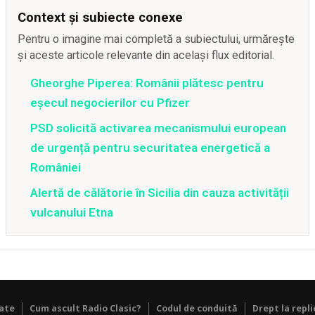
Context și subiecte conexe
Pentru o imagine mai completă a subiectului, urmărește
și aceste articole relevante din același flux editorial.
Gheorghe Piperea: Românii plătesc pentru
eșecul negocierilor cu Pfizer
PSD solicită activarea mecanismului european
de urgență pentru securitatea energetică a
României
Alertă de călătorie în Sicilia din cauza activității
vulcanului Etna
tate
Cum ascult Radio Clasic?
Codul de conduită
Drept la repli