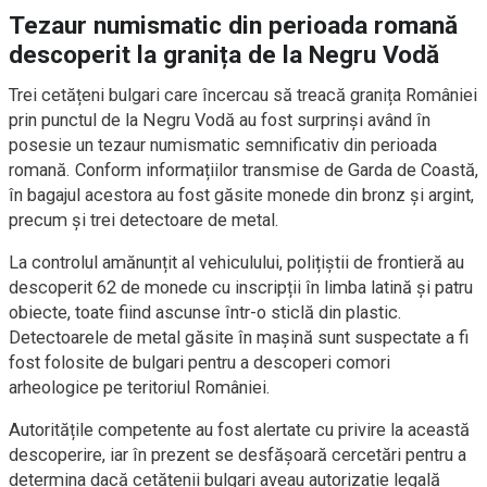
Tezaur numismatic din perioada romană
descoperit la granița de la Negru Vodă
Trei cetățeni bulgari care încercau să treacă granița României
prin punctul de la Negru Vodă au fost surprinși având în
posesie un tezaur numismatic semnificativ din perioada
romană. Conform informațiilor transmise de Garda de Coastă,
în bagajul acestora au fost găsite monede din bronz și argint,
precum și trei detectoare de metal.
La controlul amănunțit al vehiculului, polițiștii de frontieră au
descoperit 62 de monede cu inscripții în limba latină și patru
obiecte, toate fiind ascunse într-o sticlă din plastic.
Detectoarele de metal găsite în mașină sunt suspectate a fi
fost folosite de bulgari pentru a descoperi comori
arheologice pe teritoriul României.
Autoritățile competente au fost alertate cu privire la această
descoperire, iar în prezent se desfășoară cercetări pentru a
determina dacă cetățenii bulgari aveau autorizație legală