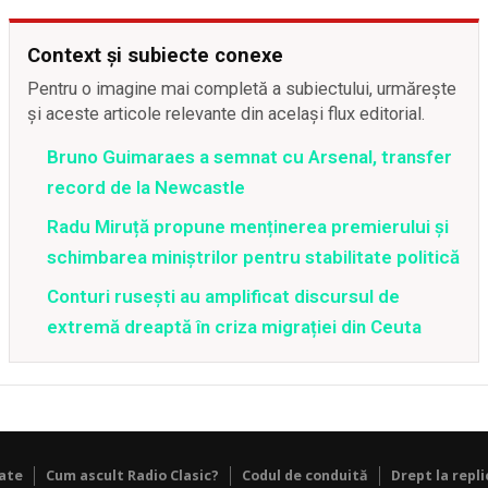
Context și subiecte conexe
Pentru o imagine mai completă a subiectului, urmărește
și aceste articole relevante din același flux editorial.
Bruno Guimaraes a semnat cu Arsenal, transfer
record de la Newcastle
Radu Miruță propune menținerea premierului și
schimbarea miniștrilor pentru stabilitate politică
Conturi rusești au amplificat discursul de
extremă dreaptă în criza migrației din Ceuta
tate
Cum ascult Radio Clasic?
Codul de conduită
Drept la repli