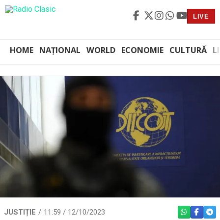
LIVE
HOME
NAȚIONAL
WORLD
ECONOMIE
CULTURĂ
L
JUSTIȚIE
11:59 / 12/10/2023
WHATSAPP
FACEBO
TEL