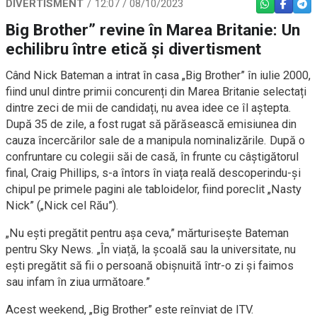
DIVERTISMENT
12:07 / 08/10/2023
WHATSAPP
FACEBO
TEL
Big Brother” revine în Marea Britanie: Un
echilibru între etică și divertisment
Când Nick Bateman a intrat în casa „Big Brother” în iulie 2000,
fiind unul dintre primii concurenți din Marea Britanie selectați
dintre zeci de mii de candidați, nu avea idee ce îl aștepta.
După 35 de zile, a fost rugat să părăsească emisiunea din
cauza încercărilor sale de a manipula nominalizările. După o
confruntare cu colegii săi de casă, în frunte cu câștigătorul
final, Craig Phillips, s-a întors în viața reală descoperindu-și
chipul pe primele pagini ale tabloidelor, fiind poreclit „Nasty
Nick” („Nick cel Rău”).
„Nu ești pregătit pentru așa ceva,” mărturisește Bateman
pentru Sky News. „În viață, la școală sau la universitate, nu
ești pregătit să fii o persoană obișnuită într-o zi și faimos
sau infam în ziua următoare.”
Acest weekend, „Big Brother” este reînviat de ITV.