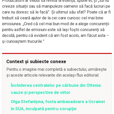
Producătorii ar trebui să revină la esență, spune el, și „să nu
creeze situații sau să manipuleze oamenii să facă lucruri pe
care nu doresc să le facă”. Și ultimul său sfat? Poate că ar fi
trebuit să ceară ajutor de la cei care cunosc cel mai bine
emisiunea. „Cred că cel mai bun mod de a alege concurenții
pentru astfel de emisiuni este să lași foștii concurenți să
decidă, pentru că evident că am fost acolo, am făcut asta –
și cunoaștem trucurile.”
Context și subiecte conexe
Pentru o imagine mai completă a subiectului, urmărește
și aceste articole relevante din același flux editorial.
Închiderea centralelor pe cărbune din Oltenia:
cauze și perspective de viitor
Olga Stefanîşina, fosta ambasadoare a Ucrainei
în SUA, inculpată pentru corupţie