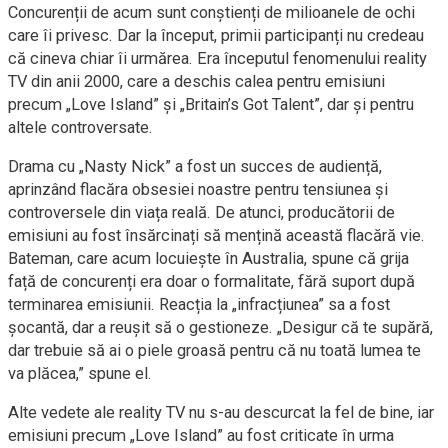
Concurenții de acum sunt conștienți de milioanele de ochi
care îi privesc. Dar la început, primii participanți nu credeau
că cineva chiar îi urmărea. Era începutul fenomenului reality
TV din anii 2000, care a deschis calea pentru emisiuni
precum „Love Island” și „Britain’s Got Talent”, dar și pentru
altele controversate.
Drama cu „Nasty Nick” a fost un succes de audiență,
aprinzând flacăra obsesiei noastre pentru tensiunea și
controversele din viața reală. De atunci, producătorii de
emisiuni au fost însărcinați să mențină această flacără vie.
Bateman, care acum locuiește în Australia, spune că grija
față de concurenți era doar o formalitate, fără suport după
terminarea emisiunii. Reacția la „infracțiunea” sa a fost
șocantă, dar a reușit să o gestioneze. „Desigur că te supără,
dar trebuie să ai o piele groasă pentru că nu toată lumea te
va plăcea,” spune el.
Alte vedete ale reality TV nu s-au descurcat la fel de bine, iar
emisiuni precum „Love Island” au fost criticate în urma