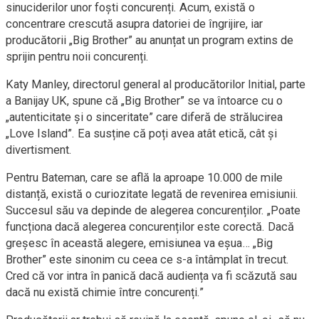
sinuciderilor unor foști concurenți. Acum, există o
concentrare crescută asupra datoriei de îngrijire, iar
producătorii „Big Brother” au anunțat un program extins de
sprijin pentru noii concurenți.
Katy Manley, directorul general al producătorilor Initial, parte
a Banijay UK, spune că „Big Brother” se va întoarce cu o
„autenticitate și o sinceritate” care diferă de strălucirea
„Love Island”. Ea susține că poți avea atât etică, cât și
divertisment.
Pentru Bateman, care se află la aproape 10.000 de mile
distanță, există o curiozitate legată de revenirea emisiunii.
Succesul său va depinde de alegerea concurenților. „Poate
funcționa dacă alegerea concurenților este corectă. Dacă
greșesc în această alegere, emisiunea va eșua… „Big
Brother” este sinonim cu ceea ce s-a întâmplat în trecut.
Cred că vor intra în panică dacă audiența va fi scăzută sau
dacă nu există chimie între concurenți.”