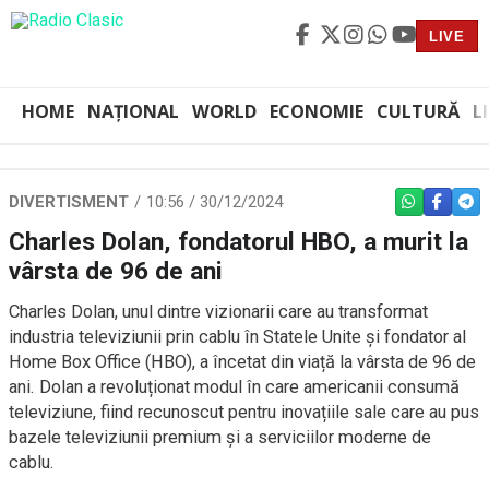
LIVE
HOME
NAȚIONAL
WORLD
ECONOMIE
CULTURĂ
L
DIVERTISMENT
10:56 / 30/12/2024
WHATSAPP
FACEBO
TEL
Charles Dolan, fondatorul HBO, a murit la
vârsta de 96 de ani
Charles Dolan, unul dintre vizionarii care au transformat
industria televiziunii prin cablu în Statele Unite și fondator al
Home Box Office (HBO), a încetat din viață la vârsta de 96 de
ani. Dolan a revoluționat modul în care americanii consumă
televiziune, fiind recunoscut pentru inovațiile sale care au pus
bazele televiziunii premium și a serviciilor moderne de
cablu.