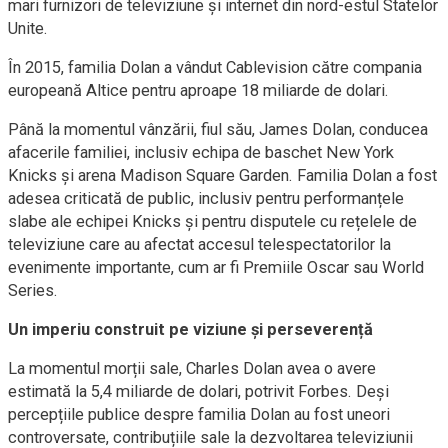
mari furnizori de televiziune și internet din nord-estul Statelor
Unite.
În 2015, familia Dolan a vândut Cablevision către compania
europeană Altice pentru aproape 18 miliarde de dolari.
Până la momentul vânzării, fiul său, James Dolan, conducea
afacerile familiei, inclusiv echipa de baschet New York
Knicks și arena Madison Square Garden. Familia Dolan a fost
adesea criticată de public, inclusiv pentru performanțele
slabe ale echipei Knicks și pentru disputele cu rețelele de
televiziune care au afectat accesul telespectatorilor la
evenimente importante, cum ar fi Premiile Oscar sau World
Series.
Un imperiu construit pe viziune și perseverență
La momentul morții sale, Charles Dolan avea o avere
estimată la 5,4 miliarde de dolari, potrivit Forbes. Deși
percepțiile publice despre familia Dolan au fost uneori
controversate, contribuțiile sale la dezvoltarea televiziunii