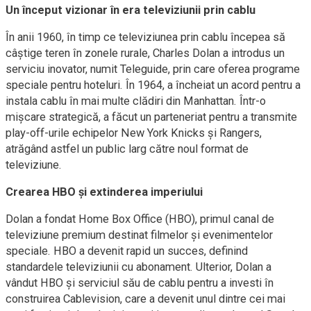
Un început vizionar în era televiziunii prin cablu
În anii 1960, în timp ce televiziunea prin cablu începea să
câștige teren în zonele rurale, Charles Dolan a introdus un
serviciu inovator, numit Teleguide, prin care oferea programe
speciale pentru hoteluri. În 1964, a încheiat un acord pentru a
instala cablu în mai multe clădiri din Manhattan. Într-o
mișcare strategică, a făcut un parteneriat pentru a transmite
play-off-urile echipelor New York Knicks și Rangers,
atrăgând astfel un public larg către noul format de
televiziune.
Crearea HBO și extinderea imperiului
Dolan a fondat Home Box Office (HBO), primul canal de
televiziune premium destinat filmelor și evenimentelor
speciale. HBO a devenit rapid un succes, definind
standardele televiziunii cu abonament. Ulterior, Dolan a
vândut HBO și serviciul său de cablu pentru a investi în
construirea Cablevision, care a devenit unul dintre cei mai