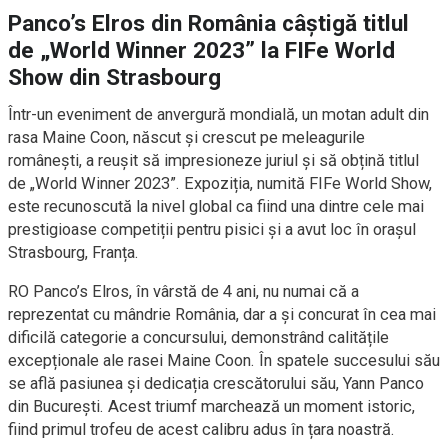
Panco’s Elros din România câștigă titlul
de „World Winner 2023” la FIFe World
Show din Strasbourg
Într-un eveniment de anvergură mondială, un motan adult din
rasa Maine Coon, născut și crescut pe meleagurile
românești, a reușit să impresioneze juriul și să obțină titlul
de „World Winner 2023”. Expoziția, numită FIFe World Show,
este recunoscută la nivel global ca fiind una dintre cele mai
prestigioase competiții pentru pisici și a avut loc în orașul
Strasbourg, Franța.
RO Panco’s Elros, în vârstă de 4 ani, nu numai că a
reprezentat cu mândrie România, dar a și concurat în cea mai
dificilă categorie a concursului, demonstrând calitățile
excepționale ale rasei Maine Coon. În spatele succesului său
se află pasiunea și dedicația crescătorului său, Yann Panco
din București. Acest triumf marchează un moment istoric,
fiind primul trofeu de acest calibru adus în țara noastră.