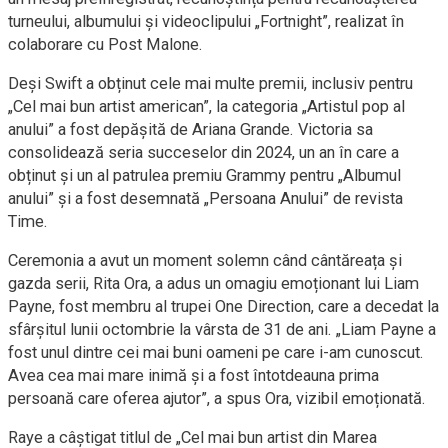
turneului, albumului și videoclipului „Fortnight”, realizat în
colaborare cu Post Malone.
Deși Swift a obținut cele mai multe premii, inclusiv pentru
„Cel mai bun artist american”, la categoria „Artistul pop al
anului” a fost depășită de Ariana Grande. Victoria sa
consolidează seria succeselor din 2024, un an în care a
obținut și un al patrulea premiu Grammy pentru „Albumul
anului” și a fost desemnată „Persoana Anului” de revista
Time.
Ceremonia a avut un moment solemn când cântăreața și
gazda serii, Rita Ora, a adus un omagiu emoționant lui Liam
Payne, fost membru al trupei One Direction, care a decedat la
sfârșitul lunii octombrie la vârsta de 31 de ani. „Liam Payne a
fost unul dintre cei mai buni oameni pe care i-am cunoscut.
Avea cea mai mare inimă și a fost întotdeauna prima
persoană care oferea ajutor”, a spus Ora, vizibil emoționată.
Raye a câștigat titlul de „Cel mai bun artist din Marea