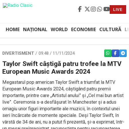
LIVE
HOME
NAȚIONAL
WORLD
ECONOMIE
CULTURĂ
L
DIVERTISMENT
09:48 / 11/11/2024
WHATSAPP
FACEBO
TEL
Taylor Swift câștigă patru trofee la MTV
European Music Awards 2024
Megastarul pop american Taylor Swift a triumfat la MTV
European Music Awards 2024, câștigând patru premii
importante, printre care „Artistul anului” și „Cel mai bun artist
live”. Ceremonia s-a desfășurat în Manchester și a adus
omagiu unor figuri importante ale muzicii, în contextul unei
seri încărcate de momente speciale. Deși Taylor Swift, în
vârstă de 34 de ani, nu a putut fi prezentă, și-a exprimat, într-
un mesaj preînregistrat, recunoștința pentru recunoașterea