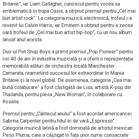
Britanie”, iar Liam Gallagher, cunoscut pentru vocea sa
emblematică în trupa Oasis, a obținut premiul pentru „Cel mai
bun artist rock”. La categoria muzică electronică, trofeul i-a
revenit lui Calvin Harris, iar Eminem a obținut pentru a zecea
oară trofeul de „Cel mai bun artist hip-hop”, cu un nou album
lansat anul acesta.
Duo-ul Pet Shop Boys a primit premiul „Pop Pioneer” pentru
cei 40 de ani în industria muzicală și a oferit o reprezentație
memorabilă alături de orchestra locală Manchester
Camerata, reamintind succesul lor extraordinar în Marea
Britanie și la nivel global. De asemenea, categoria „Cea mai
bună colaborare” a fost câștigată de Lisa, artistă K-pop din
Thailanda, pentru piesa „New Woman”, în colaborare cu
Rosalia.
Premiul pentru „Cântecul anului” a fost acordat americancei
Sabrina Carpenter pentru hitul ei de vară „Espresso”.
Categoria muzică latină a fost dominată de artistul mexican
Peso Pluma, care a câștigat în fața unor nume consacrate