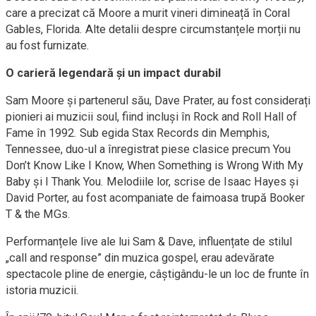
care a precizat că Moore a murit vineri dimineață în Coral
Gables, Florida. Alte detalii despre circumstanțele morții nu
au fost furnizate.
O carieră legendară și un impact durabil
Sam Moore și partenerul său, Dave Prater, au fost considerați
pionieri ai muzicii soul, fiind incluși în Rock and Roll Hall of
Fame în 1992. Sub egida Stax Records din Memphis,
Tennessee, duo-ul a înregistrat piese clasice precum You
Don’t Know Like I Know, When Something is Wrong With My
Baby și I Thank You. Melodiile lor, scrise de Isaac Hayes și
David Porter, au fost acompaniate de faimoasa trupă Booker
T & the MGs.
Performanțele live ale lui Sam & Dave, influențate de stilul
„call and response” din muzica gospel, erau adevărate
spectacole pline de energie, câștigându-le un loc de frunte în
istoria muzicii.