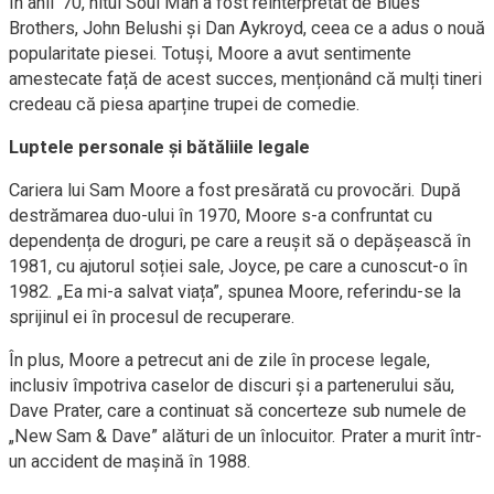
În anii ’70, hitul Soul Man a fost reinterpretat de Blues
Brothers, John Belushi și Dan Aykroyd, ceea ce a adus o nouă
popularitate piesei. Totuși, Moore a avut sentimente
amestecate față de acest succes, menționând că mulți tineri
credeau că piesa aparține trupei de comedie.
Luptele personale și bătăliile legale
Cariera lui Sam Moore a fost presărată cu provocări. După
destrămarea duo-ului în 1970, Moore s-a confruntat cu
dependența de droguri, pe care a reușit să o depășească în
1981, cu ajutorul soției sale, Joyce, pe care a cunoscut-o în
1982. „Ea mi-a salvat viața”, spunea Moore, referindu-se la
sprijinul ei în procesul de recuperare.
În plus, Moore a petrecut ani de zile în procese legale,
inclusiv împotriva caselor de discuri și a partenerului său,
Dave Prater, care a continuat să concerteze sub numele de
„New Sam & Dave” alături de un înlocuitor. Prater a murit într-
un accident de mașină în 1988.