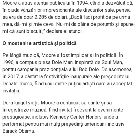
Moore a atras atenția publicului în 1994, când a dezvăluit că,
în ciuda vânzărilor impresionante ale discurilor sale, pensia
sa era de doar 2.285 de dolari. „Dacă faci profit de pe urma
mea, dă-mi și mie ceva. Nu-mi da pâine de porumb și spune-
mi că sunt biscuiți,” declara el atunci.
O moștenire artistică și politică
Pe lângă muzică, Moore a fost implicat și în politică. În
1996, a compus piesa Dole Man, inspirată de Soul Man,
pentru campania prezidențială a lui Bob Dole. De asemenea,
în 2017, a cântat la festivitățile inaugurale ale președintelui
Donald Trump, fiind unul dintre puținii artiști care au acceptat
invitația.
De-a lungul vieții, Moore a continuat să cânte și să
înregistreze muzică, fiind invitat frecvent la evenimente
prestigioase, inclusiv Kennedy Center Honors, unde a
performat pentru mai mulți președinți americani, inclusiv
Barack Obama.