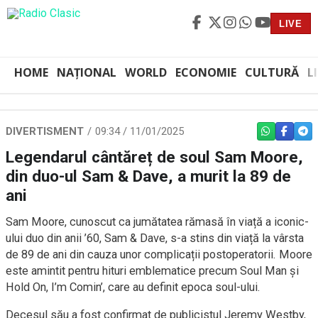
LIVE
HOME
NAȚIONAL
WORLD
ECONOMIE
CULTURĂ
L
DIVERTISMENT
09:34 / 11/01/2025
WHATSAPP
FACEBO
TEL
Legendarul cântăreț de soul Sam Moore,
din duo-ul Sam & Dave, a murit la 89 de
ani
Sam Moore, cunoscut ca jumătatea rămasă în viață a iconic-
ului duo din anii ’60, Sam & Dave, s-a stins din viață la vârsta
de 89 de ani din cauza unor complicații postoperatorii. Moore
este amintit pentru hituri emblematice precum Soul Man și
Hold On, I’m Comin’, care au definit epoca soul-ului.
Decesul său a fost confirmat de publicistul Jeremy Westby,