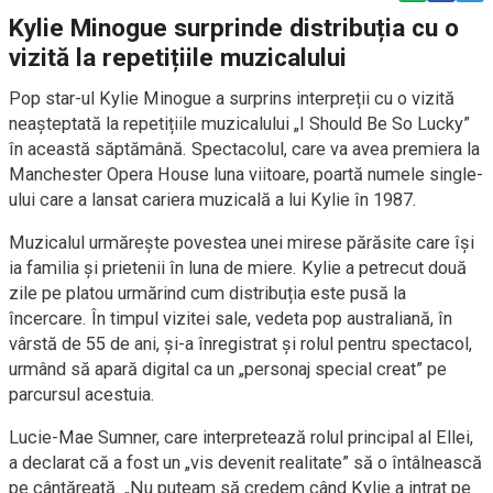
Kylie Minogue surprinde distribuția cu o
vizită la repetițiile muzicalului
Pop star-ul Kylie Minogue a surprins interpreții cu o vizită
neașteptată la repetițiile muzicalului „I Should Be So Lucky”
în această săptămână. Spectacolul, care va avea premiera la
Manchester Opera House luna viitoare, poartă numele single-
ului care a lansat cariera muzicală a lui Kylie în 1987.
Muzicalul urmărește povestea unei mirese părăsite care își
ia familia și prietenii în luna de miere. Kylie a petrecut două
zile pe platou urmărind cum distribuția este pusă la
încercare. În timpul vizitei sale, vedeta pop australiană, în
vârstă de 55 de ani, și-a înregistrat și rolul pentru spectacol,
urmând să apară digital ca un „personaj special creat” pe
parcursul acestuia.
Lucie-Mae Sumner, care interpretează rolul principal al Ellei,
a declarat că a fost un „vis devenit realitate” să o întâlnească
pe cântăreață. „Nu puteam să credem când Kylie a intrat pe