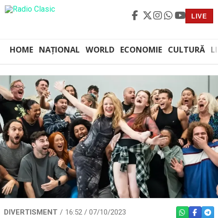
LIVE
HOME
NAȚIONAL
WORLD
ECONOMIE
CULTURĂ
L
DIVERTISMENT
16:52 / 07/10/2023
WHATSAPP
FACEBO
TEL